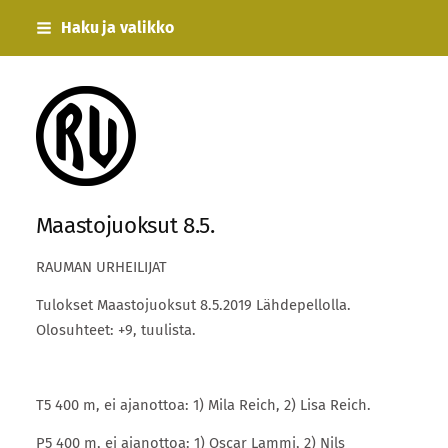
Siirry
Haku ja valikko
sivun
sisältöön
Rauman Urheilijat
Maastojuoksut 8.5.
RAUMAN URHEILIJAT
Tulokset Maastojuoksut 8.5.2019 Lähdepellolla.
Olosuhteet: +9, tuulista.
T5 400 m, ei ajanottoa: 1) Mila Reich, 2) Lisa Reich.
P5 400 m, ei ajanottoa: 1) Oscar Lammi, 2) Nils