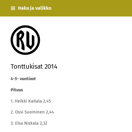
Siirry
Haku ja valikko
sivun
sisältöön
Rauman Urheilijat
Tonttukisat 2014
4-5- vuotiaat
Pituus
1. Heikki Kaitala 2,45
2. Ossi Suominen 2,44
3. Elsa Niskala 2,32