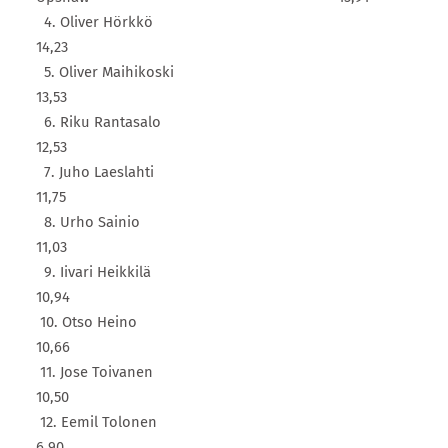
4. Oliver Hörkkö
14,23
5. Oliver Maihikoski
13,53
6. Riku Rantasalo
12,53
7. Juho Laeslahti
11,75
8. Urho Sainio
11,03
9. Iivari Heikkilä
10,94
10. Otso Heino
10,66
11. Jose Toivanen
10,50
12. Eemil Tolonen
6,90