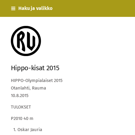
Siirry
Haku ja valikko
sivun
sisältöön
Rauman Urheilijat
Hippo-kisat 2015
HIPPO-Olympialaiset 2015
Otanlahti, Rauma
10.8.2015
TULOKSET
P2010 40 m
1. Oskar Jauria