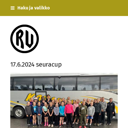
Siirry
Haku ja valikko
sivun
sisältöön
Rauman Urheilijat
17.6.2024 seuracup