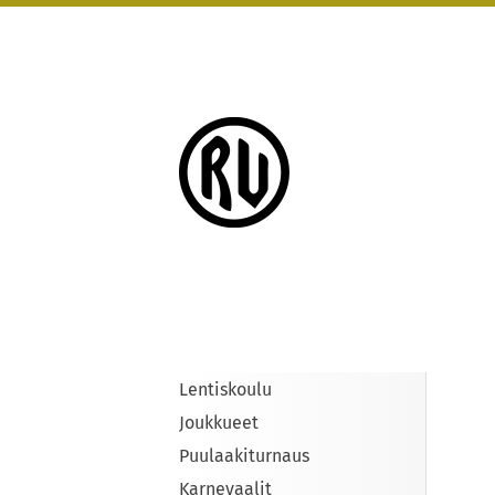
Siirry
sivun
sisältöön
Rauman Urheilijat
Lentiskoulu
Joukkueet
Puulaakiturnaus
Karnevaalit