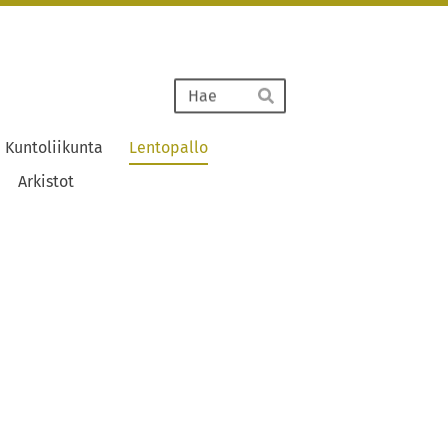
Haku
Hae
Kuntoliikunta
Lentopallo
Arkistot