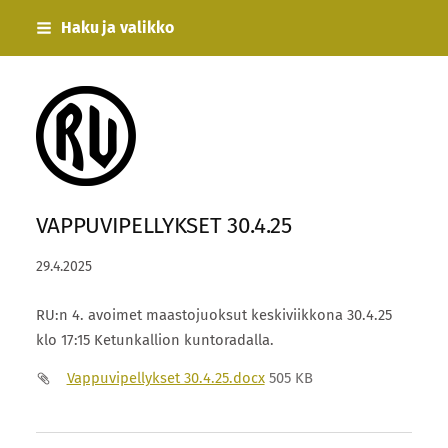
Siirry
Haku ja valikko
sivun
sisältöön
Rauman Urheilijat
VAPPUVIPELLYKSET 30.4.25
29.4.2025
RU:n 4. avoimet maastojuoksut keskiviikkona 30.4.25
klo 17:15 Ketunkallion kuntoradalla.
Vappuvipellykset 30.4.25.docx
505 KB