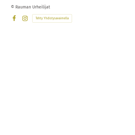
©
Rauman Urheilijat
Tehty Yhdistysavaimella
Facebook
Instagram