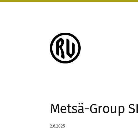
Siirry
sivun
sisältöön
Rauman Urheilijat
Metsä-Group S
2.6.2025