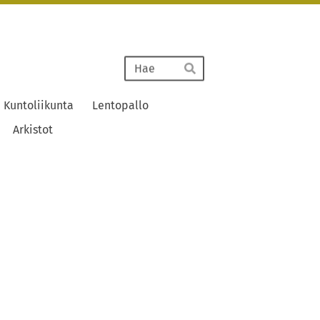
Haku
Hae
Kuntoliikunta
Lentopallo
Arkistot